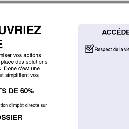
UVRIEZ
ACCÉDE
E
Respect de la vi
miser vos actions
 place des solutions
s, Done c'est une
t simplifient vos
S DE 60%
ion d'impôt directe sur
SSIER