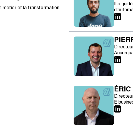
Il a guid
 métier et la transformation
d'automa
PIER
Directeu
Accompag
ÉRIC
Directeu
E busine