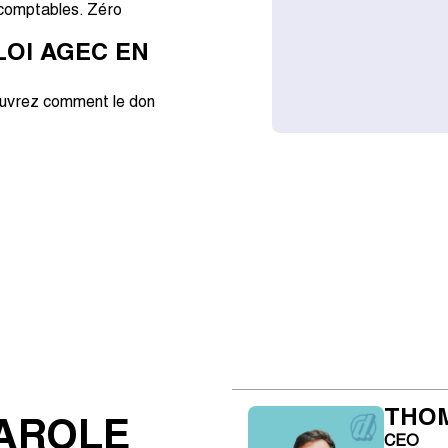
s comptables. Zéro
OI AGEC EN
couvrez comment le don
THO
PAROLE
CEO