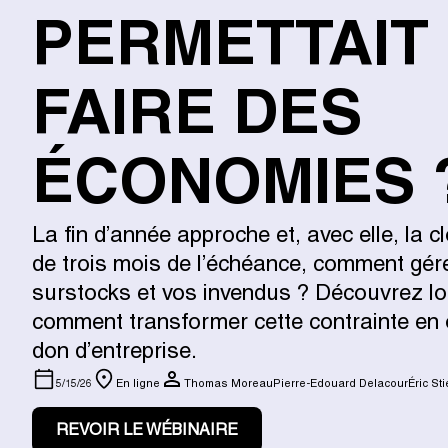
PERMETTAIT
FAIRE DES
ÉCONOMIES 
La fin d’année approche et, avec elle, la c
de trois mois de l’échéance, comment gér
surstocks et vos invendus ? Découvrez lo
comment transformer cette contrainte en 
don d’entreprise.
5/15/26
En ligne
Thomas Moreau
Pierre-Edouard Delacour
Éric St
REVOIR LE WÉBINAIRE