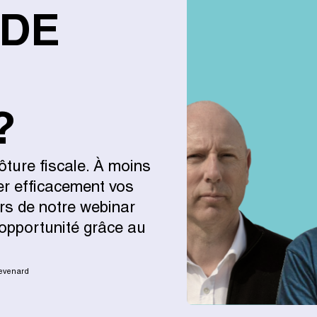
 DE
?
lôture fiscale. À moins
er efficacement vos
rs de notre webinar
opportunité grâce au
ievenard