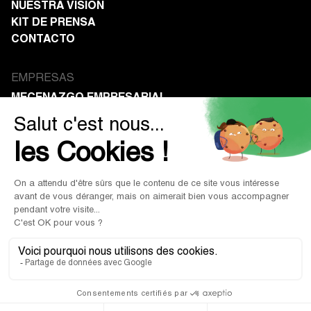
NUESTRA VISIÓN
KIT DE PRENSA
CONTACTO
EMPRESAS
MECENAZGO EMPRESARIAL
SIMULAR SUS AHORROS
ASOCIACIONES
RECIBIR DONACIONES
RECURSOS
BLOG
GANAR DANDO.
Aviso legal
|
Condiciones Generales de Uso
|
Condiciones Generales de Venta
© 2026 Done. Todos los derechos reservados.
Política de privacidad