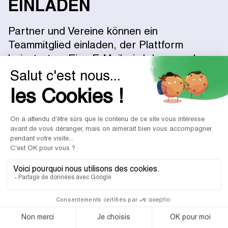
EINLADEN
Partner und Vereine können ein
Teammitglied einladen, der Plattform
beizutreten. Eine E-Mail wird dann an das
Teammitglied gesendet. Dieses hat die
Möglichkeit, dem Partner und/oder dem
Verein beizutreten. Im Falle eines Beitritts
wird das Konto des Teammitglieds
automatisch erstellt und es kann sofort
zusammenarbeiten.
ARTIKEL 11 – CSR
Alle Partner können auf ihren CSR-Index
zugreifen, der nach folgenden Kriterien
berechnet wird: