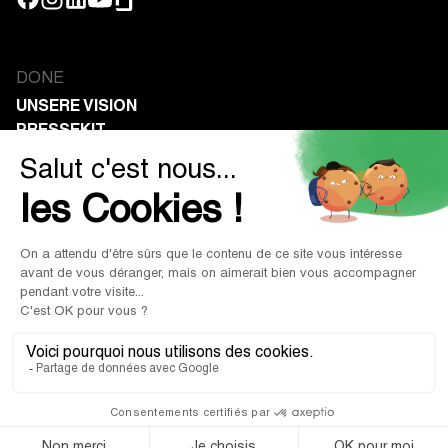
DONE
UNSERE VISION
PRESSEKIT
KONTAKT
UNTERNEHMEN
UNTERNEHMENSFÖRDERUNG
VEREINE
SPENDEN ERHALTEN
PROFIT IN GIVING.
Impressum
|
Nutzungsbedingungen
|
AGB
© 2026 Done. Alle Rechte vorbehalten.
Datenschutzerklärung